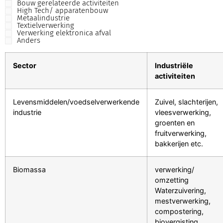
Bouw gerelateerde activiteiten
High Tech/ apparatenbouw
Metaalindustrie
Textielverwerking
Verwerking elektronica afval
Anders
Sector
Industriële
activiteiten
Levensmiddelen/voedselverwerkende
Zuivel, slachterijen,
industrie
vleesverwerking,
groenten en
fruitverwerking,
bakkerijen etc.
Biomassa
verwerking/
omzetting
Waterzuivering,
mestverwerking,
compostering,
biovergisting,