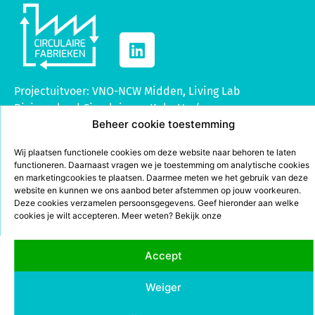
Projectuitvoer: VNO-NCW Midden, Living Lab
Rivierenland Circulair, en KplusV p/a
Beheer cookie toestemming
info@circulairefabrieken.nl
.
Wij plaatsen functionele cookies om deze website naar behoren te laten
functioneren. Daarnaast vragen we je toestemming om analytische cookies
en marketingcookies te plaatsen. Daarmee meten we het gebruik van deze
website en kunnen we ons aanbod beter afstemmen op jouw voorkeuren.
Deze cookies verzamelen persoonsgegevens. Geef hieronder aan welke
Disclaimer
|
Privacystatement
|
Cookieverklaring
cookies je wilt accepteren. Meer weten? Bekijk onze
Accept
Weiger