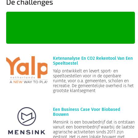
De challenges
Klik hier om je aan te melden als
oplosser
Ketenanalyse En CO2 Rekentool Van Een
Speeltoestel
Yalp ontwikkelt en levert sport- en
speeltoestellen voor in de openbare
ruimte, voor o.a. gemeenten, scholen en
recreatie. De gemeentelijke overheid is het
grootste klantsegment
Een Business Case Voor Biobased
Bouwen
Mensink is een bouwbedrijf dat is ontstaan
vanuit een boerenbedrijf waarbij de laatste
agrarische activiteiten sinds 2011 zijn
gestopt. Het is een lokale bouwer met